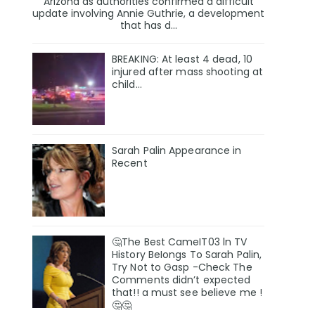
Arizona as authorities confirmed a difficult
update involving Annie Guthrie, a development
that has d...
BREAKING: At least 4 dead, 10
injured after mass shooting at
child…
Sarah Palin Appearance in
Recent
🤔The Best CameIT03 ln TV
History BeIongs To Sarah Palin,
Try Not to Gasp -Check The
Comments didn’t expected
that!! a must see believe me !
🤔🤔