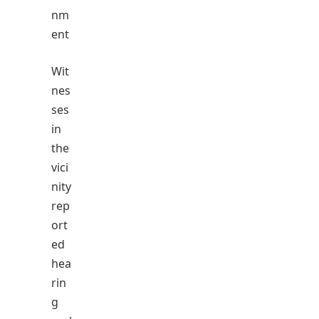
nm
ent
Wit
nes
ses
in
the
vici
nity
rep
ort
ed
hea
rin
g