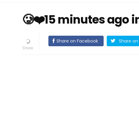
🥲❤️15 minutes ago i
Share on Facebook
Share on 