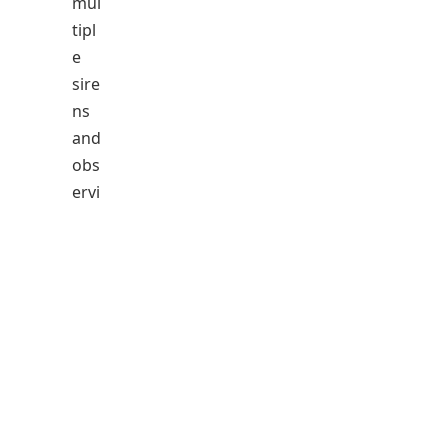
mul
tipl
e
sire
ns
and
obs
ervi
ng
a
noti
cea
ble
incr
eas
e in
em