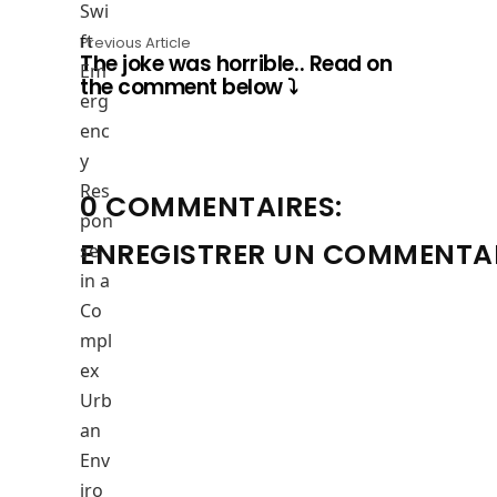
Swi
ft
Previous Article
The joke was horrible.. Read on
Em
the comment below ⤵️
erg
enc
y
Res
0 COMMENTAIRES:
pon
ENREGISTRER UN COMMENTA
se
in a
Co
mpl
ex
Urb
an
Env
iro